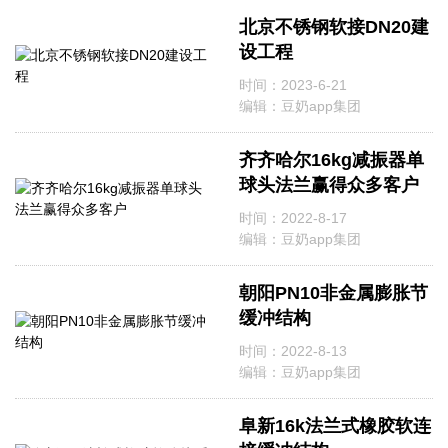
北京不锈钢软接DN20建
设工程
时间：2023-6-21
编辑：豆奶app集团
齐齐哈尔16kg减振器单
球头法兰赢得众多客户
时间：2022-8-17
编辑：豆奶app集团
朝阳PN10非金属膨胀节
缓冲结构
时间：2022-8-13
编辑：豆奶app集团
阜新16k法兰式橡胶软连