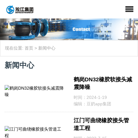
现在位置:
首页
>
新闻中心
新闻中心
鹤岗DN32橡胶软接头减
震降噪
时间：2024-1-19
编辑：豆奶app集团
江门可曲绕橡胶接头管
道工程