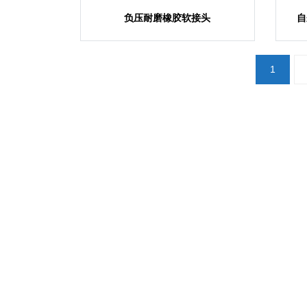
负压耐磨橡胶软接头
自
文
1
章
导
航