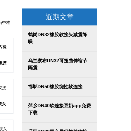
近期文章
成为中核
鹤岗DN32橡胶软接头减震降
噪
乌兰察布DN32可扭曲伸缩节
橡胶
隔震
邯郸DN50橡胶绕性软连接
接头
萍乡DN40软连接豆奶app免费
下载