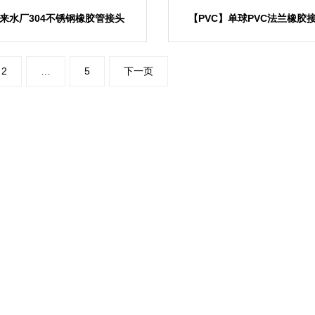
来水厂304不锈钢橡胶管接头
【PVC】单球PVC法兰橡胶
2
…
5
下一页