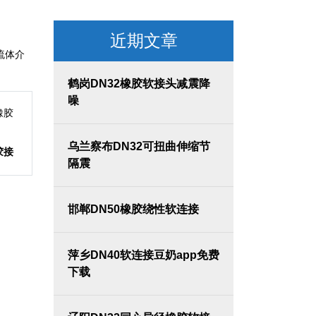
近期文章
等流体介
鹤岗DN32橡胶软接头减震降
噪
乌兰察布DN32可扭曲伸缩节
胶接
隔震
邯郸DN50橡胶绕性软连接
萍乡DN40软连接豆奶app免费
下载