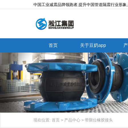
中国工业减震品牌领跑者,提升中国管道隔震行业形象,专业生产
首页
关于豆奶app
产
现在位置:
首页
>
产品中心
>
带限位橡胶接头