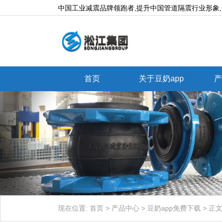
中国工业减震品牌领跑者,提升中国管道隔震行业形象,专业生
首页
关于豆奶app
产
现在位置:
首页
>
产品中心
>
豆奶app免费下载
>
正